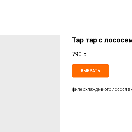
Тар тар с лососем 
790
р.
ВЫБРАТЬ
филе охлажденного лосося в с