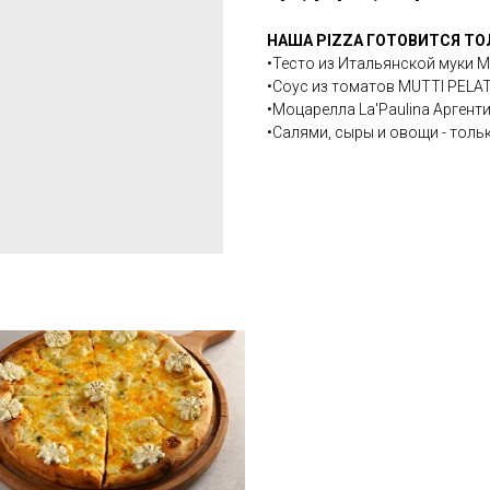
НАША PIZZA ГОТОВИТСЯ ТО
•Тесто из Итальянской муки M
•Соус из томатов MUTTl PELAT
•Моцарелла La'Paulina Аргенти
•Салями, сыры и овощи - толь