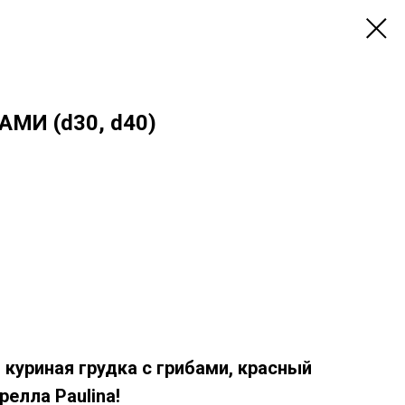
МИ (d30, d40)
 куриная грудка с грибами, красный
релла Paulina!